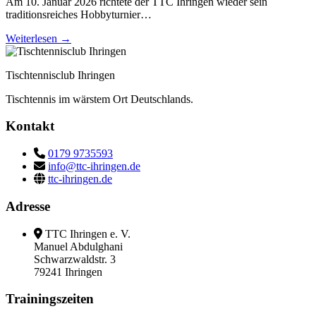
Am 10. Januar 2026 richtete der TTC Ihringen wieder sein
traditionsreiches Hobbyturnier…
Weiterlesen →
Tischtennisclub Ihringen
Tischtennis im wärstem Ort Deutschlands.
Kontakt
0179 9735593
info@ttc-ihringen.de
ttc-ihringen.de
Adresse
TTC Ihringen e. V.
Manuel Abdulghani
Schwarzwaldstr. 3
79241 Ihringen
Trainingszeiten